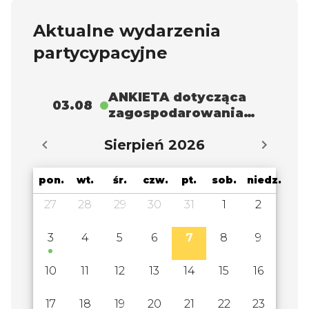
Aktualne wydarzenia
partycypacyjne
ANKIETA dotycząca
03.08
zagospodarowania
bioodpadów w
Sierpień 2026
kompostowniku
przydomowym na
terenie Gminy
pon.
wt.
śr.
czw.
pt.
sob.
niedz.
Zawiercie w 2025
27
28
29
30
31
1
2
roku
3
4
5
6
7
8
9
10
11
12
13
14
15
16
17
18
19
20
21
22
23