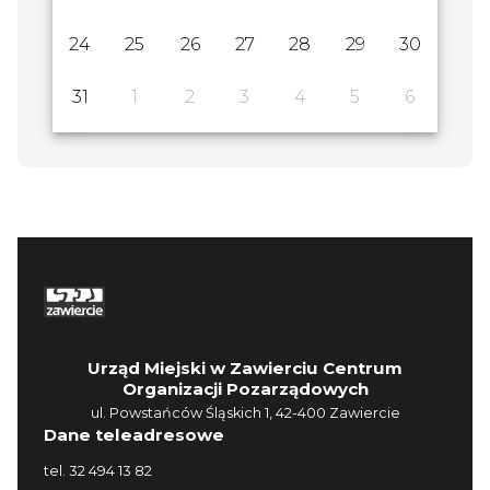
24
25
26
27
28
29
30
31
1
2
3
4
5
6
Urząd Miejski w Zawierciu Centrum
Organizacji Pozarządowych
ul. Powstańców Śląskich 1, 42-400 Zawiercie
Dane teleadresowe
tel.
32 494 13 82