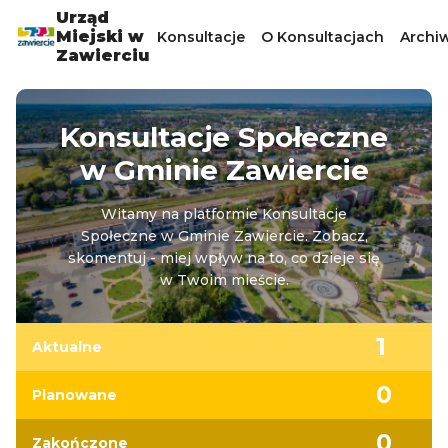
Urząd
Miejski w
Konsultacje
O Konsultacjach
Archi
Zawierciu
Konsultacje Społeczne
w Gminie Zawiercie
Witamy na platformie Konsultacje
Społeczne w Gminie Zawiercie. Zobacz,
skomentuj - miej wpływ na to, co dzieje się
w Twoim mieście.
1
Aktualne
0
Planowane
0
Zakończone