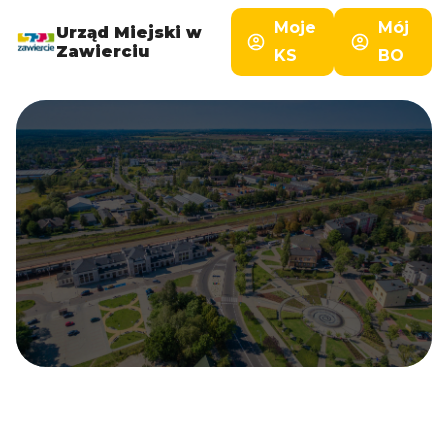
Moje
Mój
Urząd Miejski w
Zawierciu
KS
BO