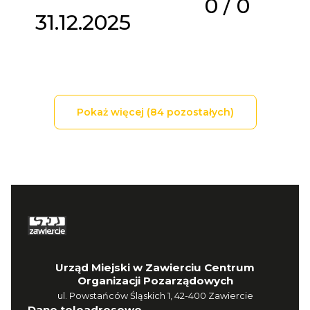
0
/
0
31.12.2025
Pokaż więcej (
84
pozostałych)
Urząd Miejski w Zawierciu Centrum
Organizacji Pozarządowych
ul. Powstańców Śląskich 1, 42-400 Zawiercie
Dane teleadresowe