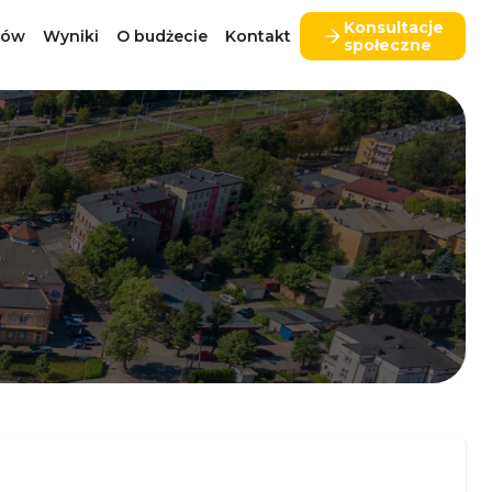
Konsultacje
tów
Wyniki
O budżecie
Kontakt
społeczne