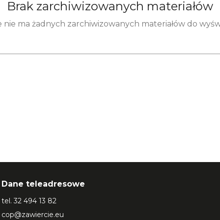
Brak zarchiwizowanych materiałów
 nie ma żadnych zarchiwizowanych materiałów do wyświ
Dane teleadresowe
tel.
32 494 13 82
cop@zawiercie.eu